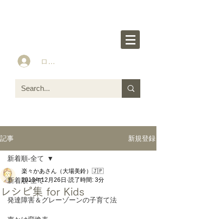
楽々かあさん公式HP
Idea&Tools​​ for ASD LD ADHD kids
ログイン
新規登録
記事
新着順-全て
楽々かあさん（大場美鈴）🇯🇵
新着順-全て
2013年12月26日
読了時間: 3分
レシピ集 for Kids
発達障害＆グレーゾーンの子育て法