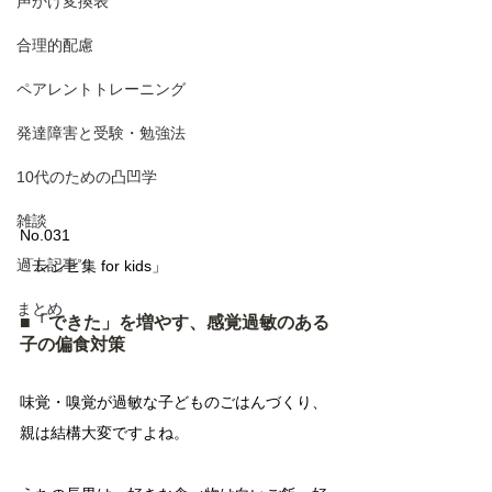
声かけ変換表
合理的配慮
ペアレントトレーニング
発達障害と受験・勉強法
10代のための凸凹学
雑談
No.031
過去記事
「レシピ集 for kids」　
まとめ
■「できた」を増やす、感覚過敏のある
子の偏食対策
味覚・嗅覚が過敏な子どものごはんづくり、
親は結構大変ですよね。