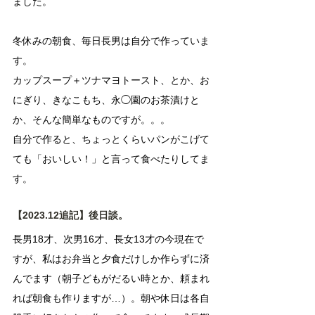
ました。
冬休みの朝食、毎日長男は自分で作っていま
す。
カップスープ＋ツナマヨトースト、とか、お
にぎり、きなこもち、永◯園のお茶漬けと
か、そんな簡単なものですが。。。
自分で作ると、ちょっとくらいパンがこげて
ても「おいしい！」と言って食べたりしてま
す。
【2023.12追記】後日談。
長男18才、次男16才、長女13才の今現在で
すが、私はお弁当と夕食だけしか作らずに済
んでます（朝子どもがだるい時とか、頼まれ
れば朝食も作りますが…）。朝や休日は各自