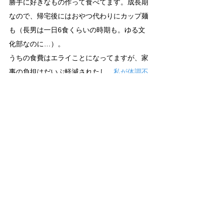
勝手に好きなもの作って食べてます。成長期
なので、帰宅後にはおやつ代わりにカップ麺
も（長男は一日6食くらいの時期も。ゆる文
化部なのに…）。
うちの食費はエライことになってますが、家
事の負担はだいぶ軽減されたし、
私が体調不
良
の時でもあるもので食べててくれるので安
心です。
小さな頃から料理のことを教えるのは、手取
り足取り手間がかかりましたが、今では本当
に「やっててよかった」と思っています。
初出：facebook楽々かあさんのアイデア支援
ツールと楽々工夫note
2013年12月26日
  投稿
タグ：
小学校高学年
小学校低学年
視覚支援/見える化
未就学児
療育/発達支援
生活の工夫/子育てハック