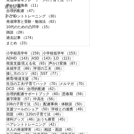
発達障害＆グレーゾーンの子育て法
（7）
7件の記事
声かけ変換表
（11）
11件の記事
過去記事
合理的配慮
（47）
47件の記事
まとめ
ペアレントトレーニング
（30）
30件の記事
発達障害と受験・勉強法
（82）
82件の記事
10代のための凸凹学
（15）
15件の記事
雑談
（28）
28件の記事
過去記事
（174）
174件の記事
まとめ
（23）
23件の記事
159件の記事
153件の記事
小学校高学年
（159）
小学校低学年
（153）
143件の記事
143件の記事
113件の記事
ADHD
（143）
ASD
（143）
LD
（113）
93件の記事
87件の記事
視覚支援/見える化
（93）
声かけ変換
（87）
86件の記事
86件の記事
未就学児
（86）
学習の工夫
（86）
82件の記事
77件の記事
接し方のコツ
（82）
SST
（77）
76件の記事
療育/発達支援
（76）
70件の記事
70件の記事
生活の工夫/子育てハック
（70）
メルマガ
（70）
64件の記事
62件の記事
DCD
（64）
合理的配慮
（62）
60件の記事
59件の記事
合理的配慮サポートブック
（60）
思春期
（59）
57件の記事
56件の記事
書字障害
（57）
中高生
（56）
51件の記事
50件の記事
108の子育て法
（51）
配慮事例・体験談
（50）
50件の記事
49件の記事
支援ツールのシェア
（50）
学校との連携
（49）
49件の記事
46件の記事
宿題
（49）
120の子育て法
（46）
46件の記事
45件の記事
便利グッズ
（46）
おうち療育
（45）
42件の記事
ペアレントトレーニング
（42）
41件の記事
40件の記事
大人の発達障害
（41）
相談・面談
（40）