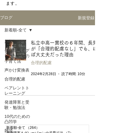
ます。
新規登録
ブログ
新着順-全て
新着順-全て
私立中高一貫校の６年間、長男
が「合理的配慮なし」でも、ほ
発達障害＆グ
ぼ大丈夫だった理由
レーゾーンの
子育て法
合理的配慮
声かけ変換表
2024年2月28日
読了時間: 10分
合理的配慮
ペアレントト
レーニング
発達障害と受
験・勉強法
10代のための
凸凹学
新着順-全て
（264）
264件の記事
雑談