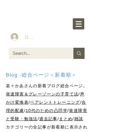
楽々かあさん公式HP
Idea&Tools​​ for ASD LD ADHD kids
ログイン
Blog -総合ページ＜新着順＞
楽々かあさんの新着ブログ総合ページ。
発達障害＆グレーゾーンの子育て法
/
声
かけ変換表
/
ペアレントトレーニング
/
合
理的配慮
/
10代のための凸凹学
/
発達障害
と受験・勉強法
/
過去記事
/
まとめ
/
雑談
カテゴリーの全記事が新着順に表示され