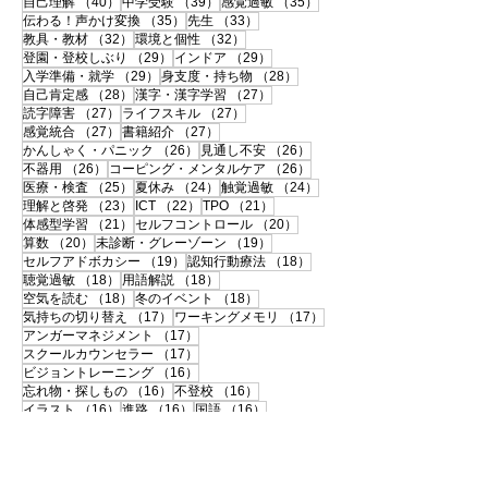
40件の記事
39件の記事
35件の記事
自己理解
（40）
中学受験
（39）
感覚過敏
（35）
35件の記事
33件の記事
伝わる！声かけ変換
（35）
先生
（33）
32件の記事
32件の記事
教具・教材
（32）
環境と個性
（32）
29件の記事
29件の記事
登園・登校しぶり
（29）
インドア
（29）
29件の記事
28件の記事
入学準備・就学
（29）
身支度・持ち物
（28）
28件の記事
27件の記事
自己肯定感
（28）
漢字・漢字学習
（27）
27件の記事
27件の記事
読字障害
（27）
ライフスキル
（27）
27件の記事
27件の記事
感覚統合
（27）
書籍紹介
（27）
26件の記事
26件の記事
かんしゃく・パニック
（26）
見通し不安
（26）
26件の記事
26件の記事
不器用
（26）
コーピング・メンタルケア
（26）
25件の記事
24件の記事
24件の記事
医療・検査
（25）
夏休み
（24）
触覚過敏
（24）
23件の記事
22件の記事
21件の記事
理解と啓発
（23）
ICT
（22）
TPO
（21）
21件の記事
20件の記事
体感型学習
（21）
セルフコントロール
（20）
20件の記事
19件の記事
算数
（20）
未診断・グレーゾーン
（19）
19件の記事
18件の記事
セルフアドボカシー
（19）
認知行動療法
（18）
18件の記事
18件の記事
聴覚過敏
（18）
用語解説
（18）
18件の記事
18件の記事
空気を読む
（18）
冬のイベント
（18）
17件の記事
17件の記事
気持ちの切り替え
（17）
ワーキングメモリ
（17）
17件の記事
アンガーマネジメント
（17）
17件の記事
スクールカウンセラー
（17）
16件の記事
ビジョントレーニング
（16）
16件の記事
16件の記事
忘れ物・探しもの
（16）
不登校
（16）
16件の記事
16件の記事
16件の記事
イラスト
（16）
進路
（16）
国語
（16）
15件の記事
15件の記事
15件の記事
大学受験
（15）
いじめ
（15）
10代
（15）
15件の記事
15件の記事
不注意
（15）
お出かけ
（15）
14件の記事
14件の記事
リフレーミング
（14）
手作り支援グッズ
（14）
14件の記事
14件の記事
新学期
（14）
春のイベント
（14）