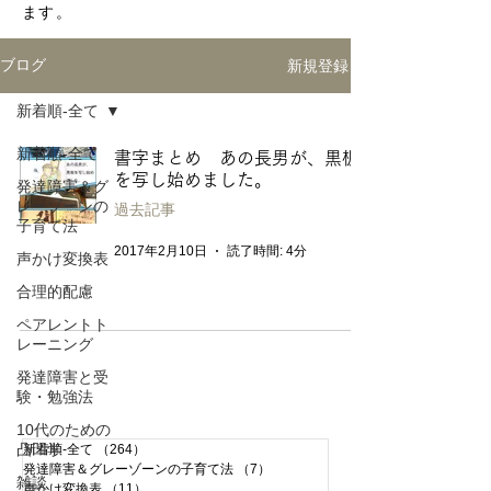
ます。
新規登録
ブログ
新着順-全て
新着順-全て
書字まとめ あの長男が、黒板
を写し始めました。
発達障害＆グ
レーゾーンの
過去記事
子育て法
2017年2月10日
読了時間: 4分
声かけ変換表
合理的配慮
ペアレントト
レーニング
発達障害と受
験・勉強法
10代のための
凸凹学
新着順-全て
（264）
264件の記事
発達障害＆グレーゾーンの子育て法
（7）
7件の記事
雑談
声かけ変換表
（11）
11件の記事