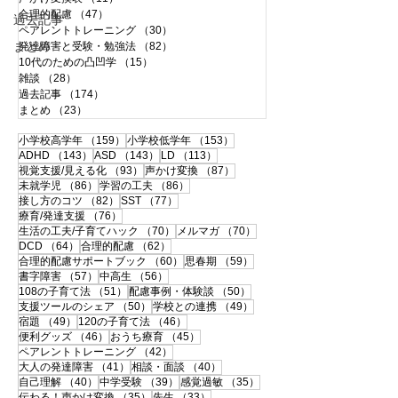
合理的配慮
（47）
47件の記事
過去記事
ペアレントトレーニング
（30）
30件の記事
まとめ
発達障害と受験・勉強法
（82）
82件の記事
10代のための凸凹学
（15）
15件の記事
雑談
（28）
28件の記事
過去記事
（174）
174件の記事
まとめ
（23）
23件の記事
159件の記事
153件の記事
小学校高学年
（159）
小学校低学年
（153）
143件の記事
143件の記事
113件の記事
ADHD
（143）
ASD
（143）
LD
（113）
93件の記事
87件の記事
視覚支援/見える化
（93）
声かけ変換
（87）
86件の記事
86件の記事
未就学児
（86）
学習の工夫
（86）
82件の記事
77件の記事
接し方のコツ
（82）
SST
（77）
76件の記事
療育/発達支援
（76）
70件の記事
70件の記事
生活の工夫/子育てハック
（70）
メルマガ
（70）
64件の記事
62件の記事
DCD
（64）
合理的配慮
（62）
60件の記事
59件の記事
合理的配慮サポートブック
（60）
思春期
（59）
57件の記事
56件の記事
書字障害
（57）
中高生
（56）
51件の記事
50件の記事
108の子育て法
（51）
配慮事例・体験談
（50）
50件の記事
49件の記事
支援ツールのシェア
（50）
学校との連携
（49）
49件の記事
46件の記事
宿題
（49）
120の子育て法
（46）
46件の記事
45件の記事
便利グッズ
（46）
おうち療育
（45）
42件の記事
ペアレントトレーニング
（42）
41件の記事
40件の記事
大人の発達障害
（41）
相談・面談
（40）
40件の記事
39件の記事
35件の記事
自己理解
（40）
中学受験
（39）
感覚過敏
（35）
35件の記事
33件の記事
伝わる！声かけ変換
（35）
先生
（33）