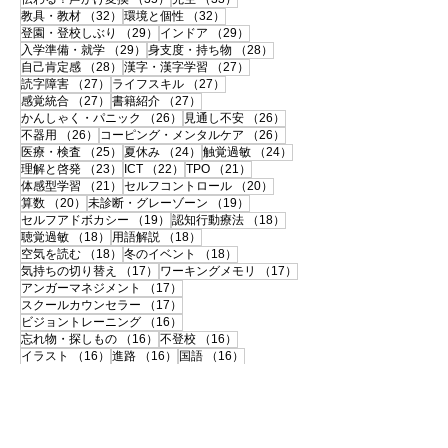
32件の記事
32件の記事
教具・教材
（32）
環境と個性
（32）
29件の記事
29件の記事
登園・登校しぶり
（29）
インドア
（29）
29件の記事
28件の記事
入学準備・就学
（29）
身支度・持ち物
（28）
28件の記事
27件の記事
自己肯定感
（28）
漢字・漢字学習
（27）
27件の記事
27件の記事
読字障害
（27）
ライフスキル
（27）
27件の記事
27件の記事
感覚統合
（27）
書籍紹介
（27）
26件の記事
26件の記事
かんしゃく・パニック
（26）
見通し不安
（26）
26件の記事
26件の記事
不器用
（26）
コーピング・メンタルケア
（26）
25件の記事
24件の記事
24件の記事
医療・検査
（25）
夏休み
（24）
触覚過敏
（24）
23件の記事
22件の記事
21件の記事
理解と啓発
（23）
ICT
（22）
TPO
（21）
21件の記事
20件の記事
体感型学習
（21）
セルフコントロール
（20）
20件の記事
19件の記事
算数
（20）
未診断・グレーゾーン
（19）
19件の記事
18件の記事
セルフアドボカシー
（19）
認知行動療法
（18）
18件の記事
18件の記事
聴覚過敏
（18）
用語解説
（18）
18件の記事
18件の記事
空気を読む
（18）
冬のイベント
（18）
17件の記事
17件の記事
気持ちの切り替え
（17）
ワーキングメモリ
（17）
17件の記事
アンガーマネジメント
（17）
17件の記事
スクールカウンセラー
（17）
16件の記事
ビジョントレーニング
（16）
16件の記事
16件の記事
忘れ物・探しもの
（16）
不登校
（16）
16件の記事
16件の記事
16件の記事
イラスト
（16）
進路
（16）
国語
（16）
15件の記事
15件の記事
15件の記事
大学受験
（15）
いじめ
（15）
10代
（15）
15件の記事
15件の記事
不注意
（15）
お出かけ
（15）
14件の記事
14件の記事
リフレーミング
（14）
手作り支援グッズ
（14）
14件の記事
14件の記事
新学期
（14）
春のイベント
（14）
13件の記事
13件の記事
障害の社会モデル
（13）
おすすめリスト
（13）