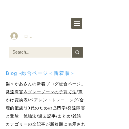
楽々かあさん公式HP
Idea&Tools​​ for ASD LD ADHD kids
ログイン
Blog -総合ページ＜新着順＞
楽々かあさんの新着ブログ総合ページ。
発達障害＆グレーゾーンの子育て法
/
声
かけ変換表
/
ペアレントトレーニング
/
合
理的配慮
/
10代のための凸凹学
/
発達障害
と受験・勉強法
/
過去記事
/
まとめ
/
雑談
カテゴリーの全記事が新着順に表示され