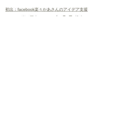
初出：facebook楽々かあさんのアイデア支援
ツールと楽々工夫note
2014年4月5日
  投稿
タグ：
小学校高学年
小学校低学年
ASD
ADHD
LD
未就学児
療育/発達支援
DCD
書字障害
120の子育て法
おうち療育
入学準備・就学
感覚統合
読字障害
触覚過敏
ビジョントレーニング
お出かけ
新学期
春のイベント
集中力
アウトドア
過去記事
すべて表示
関連記事