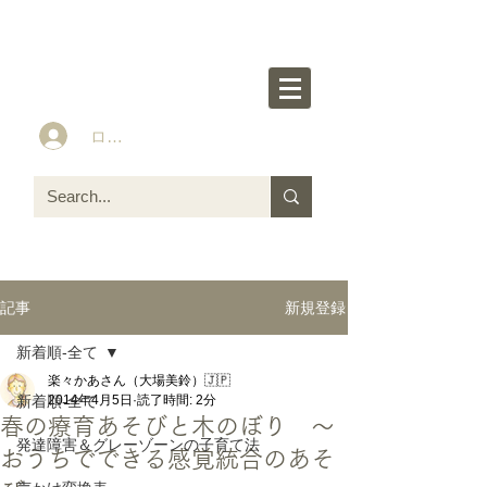
楽々かあさん公式HP
Idea&Tools​​ for ASD LD ADHD kids
ログイン
新規登録
記事
新着順-全て
楽々かあさん（大場美鈴）🇯🇵
新着順-全て
2014年4月5日
読了時間: 2分
春の療育あそびと木のぼり 〜
発達障害＆グレーゾーンの子育て法
おうちでできる感覚統合のあそ