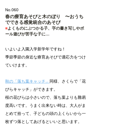
No.060 
春の療育あそびと木のぼり　〜おうち
でできる感覚統合のあそび
■
よくものにぶつかる子、字の書き写しやボ
ール遊びが苦手な子に…
いよいよ入園入学新学年ですね！
季節季節の身近な療育あそびで適応力をつけ
ていけます。
秋の「落ち葉キャッチ」
同様、さくらで「花
びらキャッチ」ができます。
桜の花びらは小さいので、落ち葉よりも難易
度高いです。うまく出来ない時は、大人がま
とめて拾って、子どもの頭の上くらいから一
枚ずつ落としてあげるといいと思います。