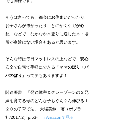
でも同様です。
そうは言っても、都会にお住まいだったり、
お子さんが怖がったり、とにかくケガが心
配…などで、なかなか木登りに適した木・場
所が身近にない場合もあると思います。
そんな時は毎日マットレスの上などで、安心
安全で自宅で手軽にできる
「ママのぼり・パ
パのぼり」
ってテもありますよ！
関連著書：「発達障害＆グレーゾーンの３兄
妹を育てる母のどんな子もぐんぐん伸びる１
２０の子育て法」 大場美鈴・著（ポプラ
社/2017.2）p.53-　
→Amazonで見る