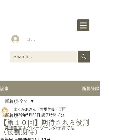
楽々かあさん公式HP
Idea&Tools​​ for ASD LD ADHD kids
ログイン
新規登録
記事
新着順-全て
楽々かあさん（大場美鈴）🇯🇵
新着順-全て
2023年5月22日
読了時間: 8分
【第１０回】期待される役割
発達障害＆グレーゾーンの子育て法
（役割期待）
更新日：
2025年11月12日