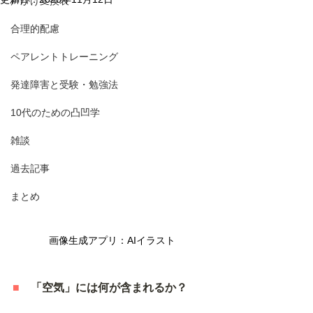
声かけ変換表
合理的配慮
ペアレントトレーニング
発達障害と受験・勉強法
10代のための凸凹学
雑談
過去記事
まとめ
画像生成アプリ：AIイラスト
■
　「空気」には何が含まれるか？