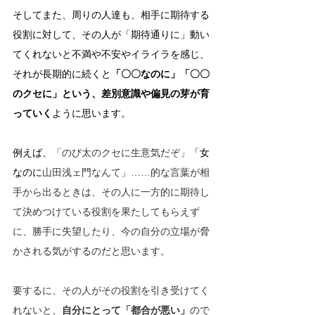
そしてまた、周りの人達も、相手に期待する
役割に対して、その人が「期待通りに」動い
てくれないと不満や不安やイライラを感じ、
それが長期的に続くと
「〇〇なのに」「〇〇
のクセに」という、差別意識や偏見の芽が育
っていく
ように思います。
例えば、
「のび太のクセに生意気だぞ」
「女
なのに
山田浅ェ門なんて」……的な言葉が相
手から出るときは、その人に一方的に期待し
て決めつけている役割を果たしてもらえず
に、勝手に失望したり、今の自分の立場が脅
かされる気がするのだと思います。
要するに、その人がその役割を引き受けてく
れないと、
自分にとって「都合が悪い」
ので