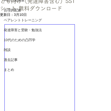
ども向け（発達障害含む）SST
声かけ変換表
シート-無料ダウンロード
合理的配慮
更新日：
3月10日
ペアレントトレーニング
発達障害と受験・勉強法
10代のための凸凹学
雑談
過去記事
まとめ