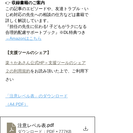
👉
 収録書籍のご案内
この記事のエピソードや、友達トラブル・い
じめ対応の先生への相談の仕方などは書籍で
詳しく解説しています。
『担任の先生に伝わる! 子どもがラクになる
合理的配慮サポートブック』※DL特典つき
→
Amazonはこちら
【支援ツールのシェア】
楽々かあさん公式HP＞支援ツールのシェア
２の利用規約
をお読み頂いた上で、ご利用下
さい
「注意レベル表」のダウンロード
（A4.PDF）
.pdf
注意レベル表
ダウンロード：PDF • 777KB