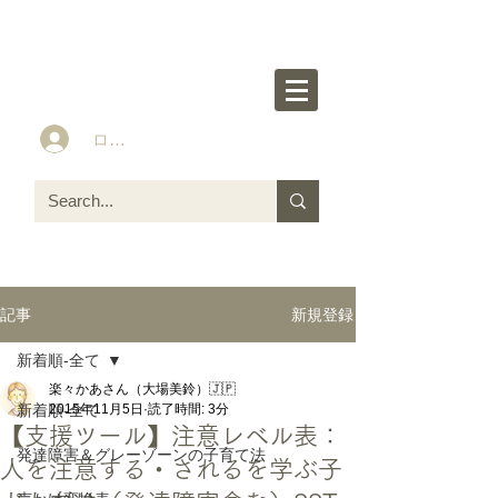
楽々かあさん公式HP
Idea&Tools​​ for ASD LD ADHD kids
ログイン
新規登録
記事
新着順-全て
楽々かあさん（大場美鈴）🇯🇵
新着順-全て
2015年11月5日
読了時間: 3分
【支援ツール】注意レベル表：
発達障害＆グレーゾーンの子育て法
人を注意する・されるを学ぶ子