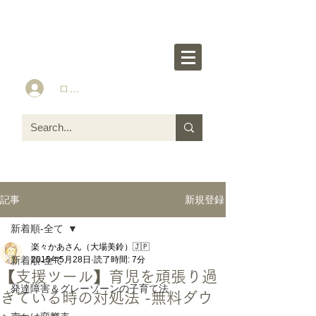
楽々かあさん公式HP
Idea&Tools​​ for ASD LD ADHD kids
ログイン
新規登録
記事
新着順-全て
楽々かあさん（大場美鈴）🇯🇵
新着順-全て
2015年5月28日
読了時間: 7分
【支援ツール】育児を頑張り過
発達障害＆グレーゾーンの子育て法
ぎている時の対処法 -無料ダウ