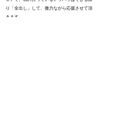
り「全出し」して、微力ながら応援させて頂
きます。
発達障害のある子・方への支援・援助のお気
持ちのある方も、どうか頑張り過ぎない工夫
をして下さい。それぞれが得意分野で「でき
る範囲で、できること」をすればOKだと思
います。
------------
【支援ツールのシェア】
楽々かあさん公式HP＞Share＞支援ツールの
シェア
　の利用規約に同意の上、ご利用くだ
さい。