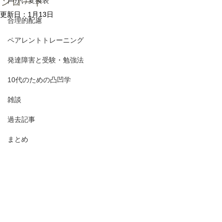
ンロード
声かけ変換表
更新日：
1月13日
合理的配慮
ペアレントトレーニング
発達障害と受験・勉強法
10代のための凸凹学
雑談
過去記事
まとめ