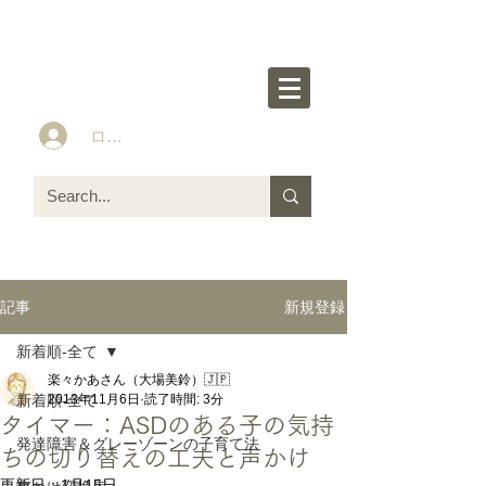
楽々かあさん公式HP
Idea&Tools​​ for ASD LD ADHD kids
ログイン
新規登録
記事
新着順-全て
楽々かあさん（大場美鈴）🇯🇵
新着順-全て
2013年11月6日
読了時間: 3分
タイマー：ASDのある子の気持
発達障害＆グレーゾーンの子育て法
ちの切り替えの工夫と声かけ
更新日：
1月15日