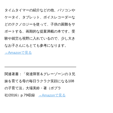
タイムタイマーの紹介などの他、パソコンや
ケータイ、タブレット、ボイスレコーダーな
どのテクノロジーを使って、子供の困難をサ
ポートする、画期的な提案満載の本です。受
験や就労も視野に入れているので、少し大き
なお子さんにもとても参考になります。
→Amazonで見る
関連著書：「発達障害＆グレーゾーンの３兄
妹を育てる母の毎日ラクラク笑顔になる108
の子育て法」大場美鈴・著（ポプラ
社/2016）p.79収録　
→Amazonで見る