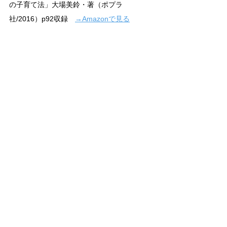
の子育て法」大場美鈴・著（ポプラ
社/2016）p92収録　
→Amazonで見る