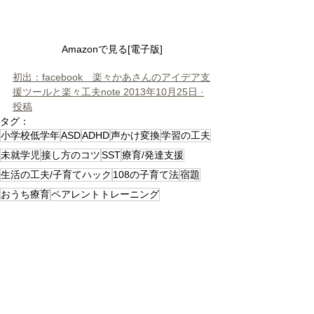
Amazonで見る[電子版]
初出：facebook　楽々かあさんのアイデア支
援ツールと楽々工夫note 2013年10月25日 ·
投稿
タグ：
小学校低学年
ASD
ADHD
声かけ変換
学習の工夫
未就学児
接し方のコツ
SST
療育/発達支援
生活の工夫/子育てハック
108の子育て法
宿題
おうち療育
ペアレントトレーニング
登園・登校しぶり
ライフスキル
かんしゃく・パニック
セルフコントロール
認知行動療法
学校行事
ABA
過去記事