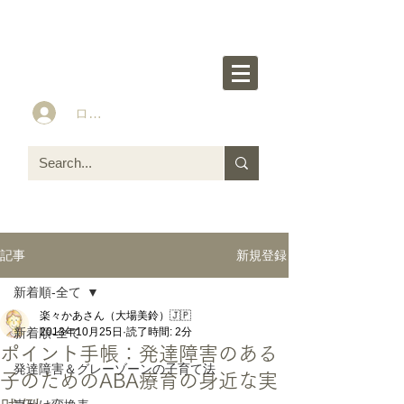
楽々かあさん公式HP
Idea&Tools​​ for ASD LD ADHD kids
ログイン
新規登録
記事
新着順-全て
楽々かあさん（大場美鈴）🇯🇵
新着順-全て
2013年10月25日
読了時間: 2分
ポイント手帳：発達障害のある
発達障害＆グレーゾーンの子育て法
子のためのABA療育の身近な実