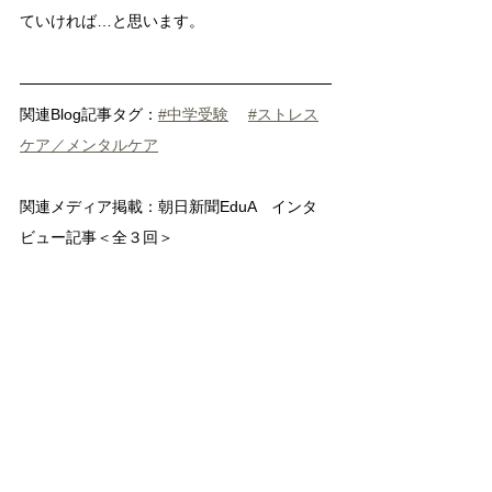
ていければ…と思います。
関連Blog記事タグ：
#中学受験
#ストレス
ケア／メンタルケア
関連メディア掲載：
朝日新聞EduA　インタ
ビュー記事＜全３回＞
【発達障害のある子の中学受験】3人の子が
塾に通わず合格　「楽々かあさん」の学校選
びと勉強法（上）
2025.
7.23公開 <Web一般
公開記事>
発達ナビ関連コラム
【発達凸凹男子、12才】小学校の学び方が