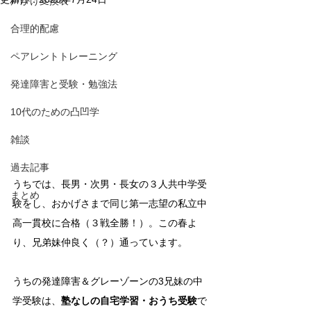
声かけ変換表
合理的配慮
ペアレントトレーニング
発達障害と受験・勉強法
10代のための凸凹学
雑談
過去記事
うちでは、長男・次男・長女の３人共中学受
まとめ
験をし、おかげさまで同じ第一志望の私立中
高一貫校に合格（３戦全勝！）。この春よ
り、兄弟妹仲良く（？）通っています。
うちの発達障害＆グレーゾーンの3兄妹の中
学受験は、
塾なしの自宅学習・おうち受験
で