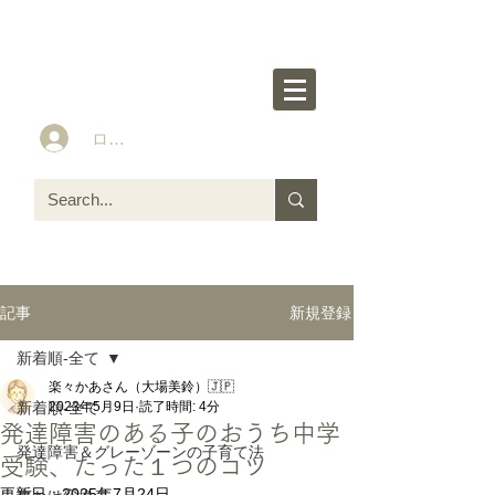
楽々かあさん公式HP
Idea&Tools​​ for ASD LD ADHD kids
ログイン
新規登録
記事
新着順-全て
楽々かあさん（大場美鈴）🇯🇵
新着順-全て
2023年5月9日
読了時間: 4分
発達障害のある子のおうち中学
発達障害＆グレーゾーンの子育て法
受験、たった１つのコツ
更新日：
2025年7月24日