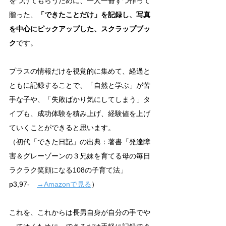
をつけてもらうために、一人一冊ずつ作って
贈った、
「できたことだけ」を記録し、写真
を中心にピックアップした、スクラップブッ
ク
です。
プラスの情報だけを視覚的に集めて、経過と
ともに記録することで、「自然と学ぶ」が苦
手な子や、「失敗ばかり気にしてしまう」タ
イプも、成功体験を積み上げ、経験値を上げ
ていくことができると思います。
（初代「できた日記」の出典：
著書「発達障
害＆グレーゾーンの３兄妹を育てる母の毎日
ラクラク笑顔になる108の子育て法」
p3,97-　
→Amazonで見る
）
これを、これからは長男自身が自分の手でや