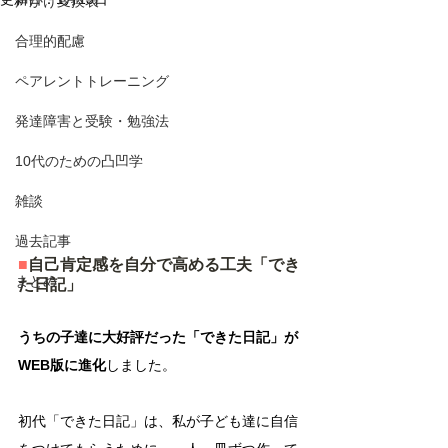
声かけ変換表
合理的配慮
ペアレントトレーニング
発達障害と受験・勉強法
10代のための凸凹学
雑談
過去記事
■
自己肯定感を自分で高める工夫「でき
まとめ
た日記」
うちの子達に大好評だった「できた日記」が
WEB版に進化
しました。
初代「できた日記」は、私が子ども達に自信