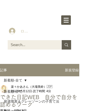
楽々かあさん公式HP
Idea&Tools​​ for ASD LD ADHD kids
ログイン
新規登録
記事
新着順-全て
楽々かあさん（大場美鈴）🇯🇵
新着順-全て
2017年5月12日
読了時間: 4分
できた日記WEB 自分で自分を
発達障害＆グレーゾーンの子育て法
認めるワーク
更新日：
1月13日