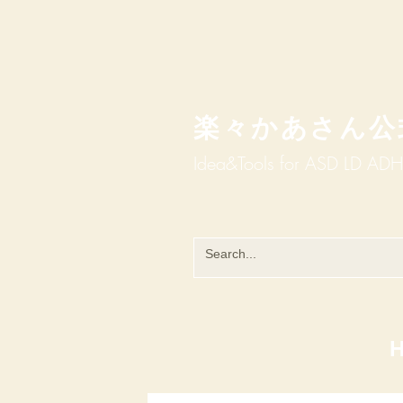
楽々かあさん公
Idea&Tools​​ for ASD LD AD