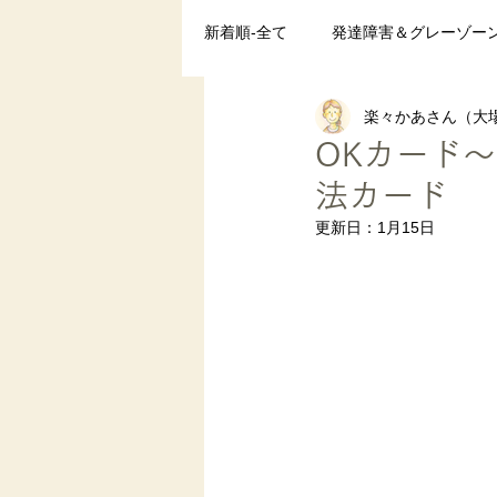
新着順-全て
発達障害＆グレーゾー
楽々かあさん（大場
ペアレントトレーニング
発達
OKカード
法カード
まとめ
更新日：
1月15日