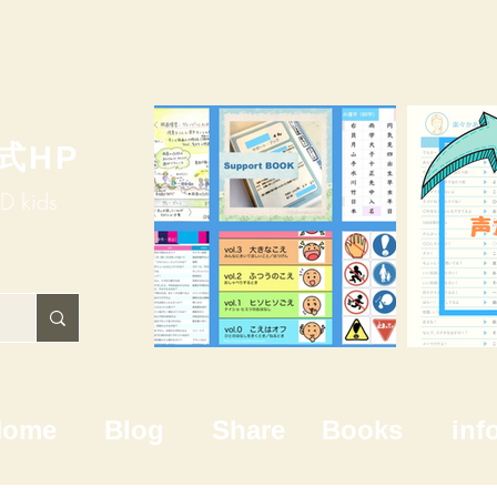
式HP
HD kids
Home
Blog
Share
Books
inf