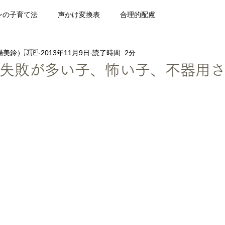
ンの子育て法
声かけ変換表
合理的配慮
美鈴）🇯🇵
2013年11月9日
読了時間: 2分
障害と受験・勉強法
10代のための凸凹学
雑談
過去記
〜失敗が多い子、怖い子、不器用