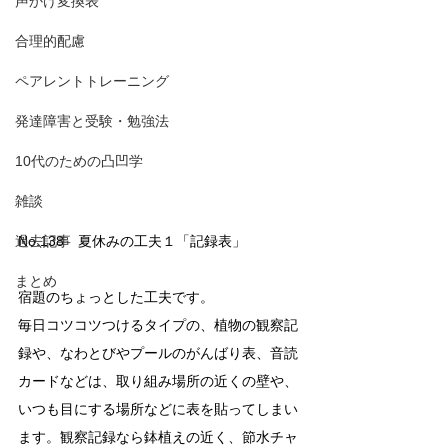
声かけ変換表
合理的配慮
ペアレントトレーニング
発達障害と受験・勉強法
10代のための凸凹学
雑談
No.138　夏休みの工夫１「記録表」
過去記事
まとめ
宿題のちょっとした工夫です。
毎日コツコツつけるタイプの、植物の観察記
録や、なわとびやプールのがんばり表、音読
カードなどは、取り組み場所の近くの壁や、
いつも目にする場所などに表を貼ってしまい
ます。観察記録なら鉢植えの近く、節水チャ