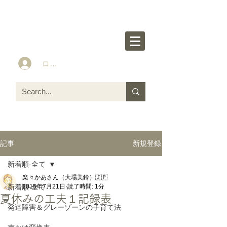
楽々かあさん公式HP
Idea&Tools​​ for ASD LD ADHD kids
ログイン
新規登録
記事
新着順-全て
楽々かあさん（大場美鈴）🇯🇵
新着順-全て
2015年7月21日
読了時間: 1分
夏休みの工夫１記録表
発達障害＆グレーゾーンの子育て法