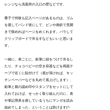
レンジなら洗面所の入口の壁などです。
冊子で何枚も記入ページがあるものは、ゴム
を渡してバンド状にして、ピンや画鋲で見開
きで留めればページをめくれます。バラして
クリップボードで吊るすなどもいいと思いま
す。
一緒に、表ごとに、鉛筆に紐をつけて吊るし
たり、チョコベビーの空き容器などを両面テ
ープで近くに貼付けて（底が深ければ、キッ
チンペーパーなどを丸めて底上げします）、
鉛筆と親の認め印やスタンプをセットにして
入れておけば、せっかく取り組んだのに、表
や筆記用具を探しているうちにマンガを読み
始めてしまった、ということは防げます(^-