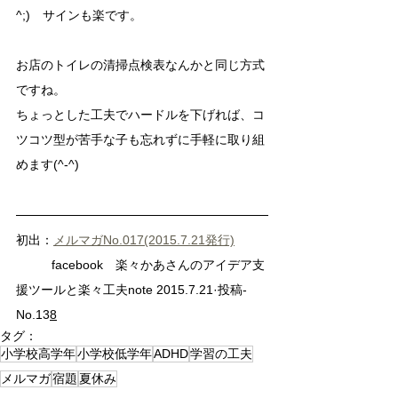
^;)　サインも楽です。
お店のトイレの清掃点検表なんかと同じ方式
ですね。
ちょっとした工夫でハードルを下げれば、コ
ツコツ型が苦手な子も忘れずに手軽に取り組
めます(^-^)
初出：
メルマガNo.017(2015.7.21発行)
	facebook　楽々かあさんのアイデア支
援ツールと楽々工夫note 2015.7.21·投稿-
No.13
8
タグ：
小学校高学年
小学校低学年
ADHD
学習の工夫
メルマガ
宿題
夏休み