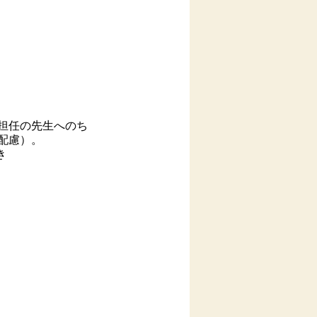
担任の先生へのち
配慮）。
き