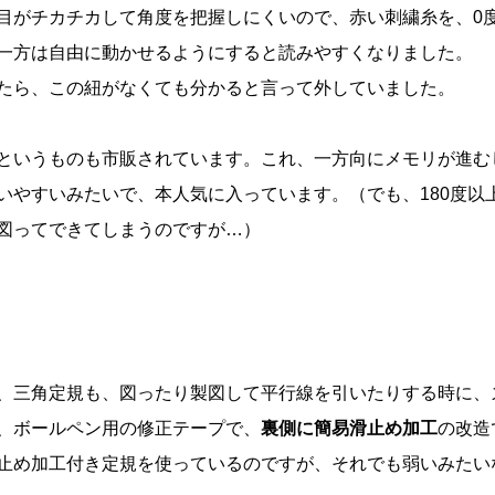
目がチカチカして角度を把握しにくいので、赤い刺繍糸を、0
一方は自由に動かせるようにすると読みやすくなりました。
たら、この紐がなくても分かると言って外していました。
というものも市販されています。これ、一方向にメモリが進むし
いやすいみたいで、本人気に入っています。（でも、180度以
図ってできてしまうのですが…）
、三角定規も、図ったり製図して平行線を引いたりする時に、
、ボールペン用の修正テープで、
裏側に簡易滑止め加工
の改造
止め加工付き定規を使っているのですが、それでも弱いみたい