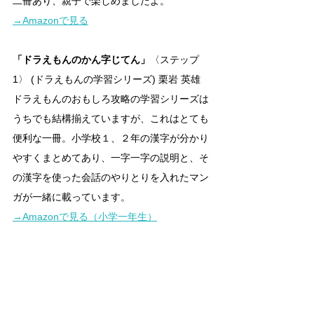
二冊あり、親子で楽しめましたよ。
→Amazonで見る
「ドラえもんのかん字じてん」
〈ステップ
1〉 (ドラえもんの学習シリーズ) 栗岩 英雄
ドラえもんのおもしろ攻略の学習シリーズは
うちでも結構揃えていますが、これはとても
便利な一冊。小学校１、２年の漢字が分かり
やすくまとめてあり、一字一字の説明と、そ
の漢字を使った会話のやりとりを入れたマン
ガが一緒に載っています。
→Amazonで見る（小学一年生）
１〜６年の漢字が一冊にまとまった、同シリ
ーズの
「絵で見ておぼえる小学漢字1026」
も
ありますが、こちらはマンガはなく、ワンポ