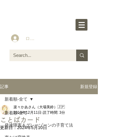
楽々かあさん公式HP
Idea&Tools​​ for ASD LD ADHD kids
ログイン
新規登録
記事
新着順-全て
楽々かあさん（大場美鈴）🇯🇵
新着順-全て
2013年12月11日
読了時間: 3分
ことばカード
発達障害＆グレーゾーンの子育て法
更新日：
2024年5月10日