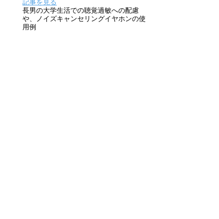
記事を見る
長男の大学生活での聴覚過敏への配慮
や、ノイズキャンセリングイヤホンの使
用例
■
関連著書
『担任の先生に伝わる! 子どもがラクになる
合理的配慮サポートブック』大場美鈴・著
（2026.3／合同出版）