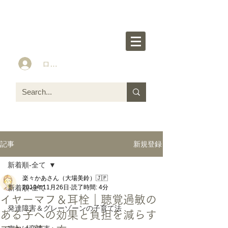
楽々かあさん公式HP
Idea&Tools​​ for ASD LD ADHD kids
ログイン
新規登録
記事
新着順-全て
楽々かあさん（大場美鈴）🇯🇵
新着順-全て
2013年11月26日
読了時間: 4分
イヤーマフ＆耳栓｜聴覚過敏の
発達障害＆グレーゾーンの子育て法
ある子への効果と負担を減らす