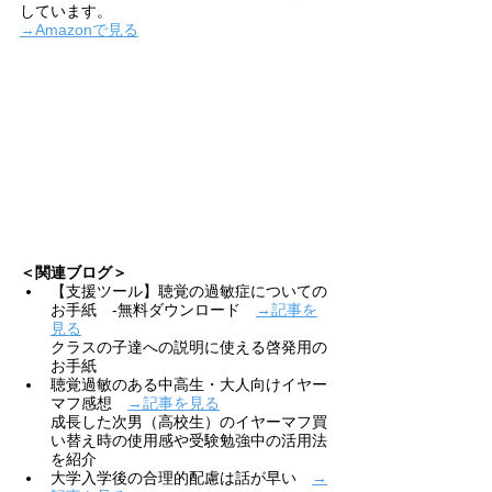
しています。
→Amazonで見る
＜関連ブログ＞
【支援ツール】聴覚の過敏症についての
お手紙　-無料ダウンロード　
→記事を
見る
クラスの子達への説明に使える啓発用の
お手紙　
聴覚過敏のある中高生・大人向けイヤー
マフ感想　
→記事を見る
成長した次男（高校生）のイヤーマフ買
い替え時の使用感や受験勉強中の活用法
を紹介　
大学入学後の合理的配慮は話が早い　
→