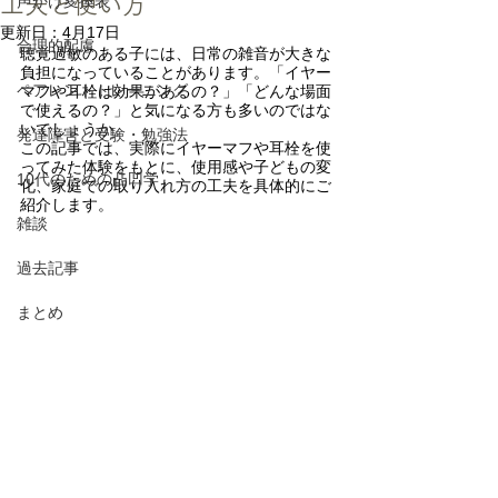
工夫と使い方
声かけ変換表
更新日：
4月17日
合理的配慮
聴覚過敏のある子には、日常の雑音が大きな
負担になっていることがあります。「イヤー
ペアレントトレーニング
マフや耳栓は効果があるの？」「どんな場面
で使えるの？」と気になる方も多いのではな
いでしょうか。
発達障害と受験・勉強法
この記事では、実際にイヤーマフや耳栓を使
ってみた体験をもとに、使用感や子どもの変
10代のための凸凹学
化、家庭での取り入れ方の工夫を具体的にご
紹介します。
雑談
過去記事
まとめ