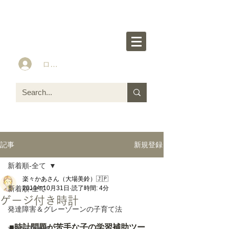
楽々かあさん公式HP
Idea&Tools​​ for ASD LD ADHD kids
ログイン
新規登録
記事
新着順-全て
楽々かあさん（大場美鈴）🇯🇵
新着順-全て
2013年10月31日
読了時間: 4分
ゲージ付き時計
発達障害＆グレーゾーンの子育て法
■時計問題が苦手な子の学習補助ツー