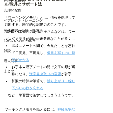
声かけ変換表
ル/教具とサポート法
合理的配慮
「ワーキングメモリ」とは、情報を処理して
ペアレントトレーニング
判断する、瞬間的な記憶力のことです。
発達障害と受験・勉強法
ADHDやLD傾向のあるお子さんなどは、ワー
キングメモリが弱いor未発達なことが多く…
10代のための凸凹学
黒板→ノートの間で、今見たことを忘れ
雑談
て二度見、三度見し、
板書を写すのに時
間がかかる
過去記事
お手本→漢字ノートの間で文字の形が曖
まとめ
昧になり、
漢字書き取りの宿題
が苦手
算数の暗算や筆算で、
繰り上がり・繰り
下がりの数を忘れる
…など、学習面で苦労してしまうようです。
ワーキングメモリを鍛えるには、
神経衰弱な