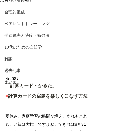
声かけ変換表
合理的配慮
ペアレントトレーニング
発達障害と受験・勉強法
10代のための凸凹学
雑談
過去記事
No.087
まとめ
「計算カード・かるた」
■
計算カードの宿題を楽しくこなす方法
夏休み、家庭学習の時間が増え、あれもこれ
も、と親は大忙しですよね。できれば8月31