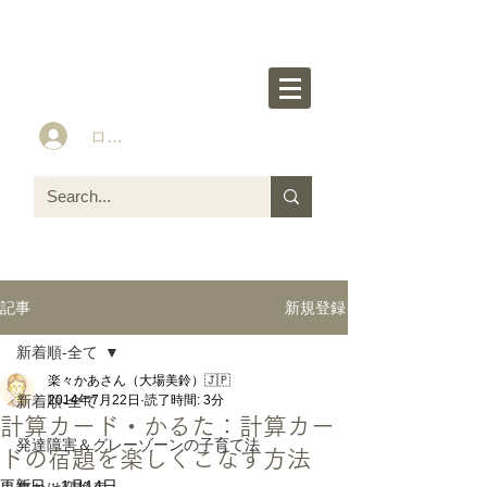
楽々かあさん公式HP
Idea&Tools​​ for ASD LD ADHD kids
ログイン
新規登録
記事
新着順-全て
楽々かあさん（大場美鈴）🇯🇵
新着順-全て
2014年7月22日
読了時間: 3分
計算カード・かるた：計算カー
発達障害＆グレーゾーンの子育て法
ドの宿題を楽しくこなす方法
更新日：
1月14日