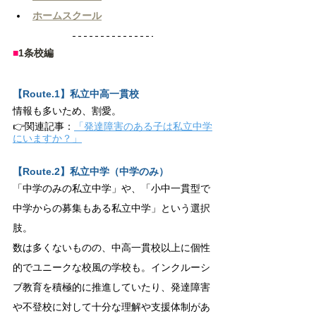
ホームスクール
■
1条校編
【Route.1】私立中高一貫校
情報も多いため、割愛。
👉関連記事：
「発達障害のある子は私立中学
にいますか？」
【Route.2】私立中学（中学のみ）
「中学のみの私立中学」や、「小中一貫型で
中学からの募集もある私立中学」という選択
肢。
数は多くないものの、中高一貫校以上に個性
的でユニークな校風の学校も。インクルーシ
ブ教育を積極的に推進していたり、発達障害
や不登校に対して十分な理解や支援体制があ