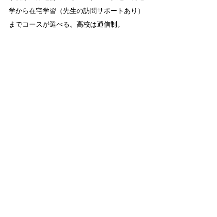
学から在宅学習（先生の訪問サポートあり）
までコースが選べる。高校は通信制。
＜うちの検討例：Hさんのおうち＞
近隣の子ども達の居場所的な、個人運営のア
ットホームなフリースクール。遠足などの体
験プログラムもある。いつでも自由参加なの
で一時利用も可能。
【Route.9】ホームスクール
慣れ親しんだ自分の家を拠点に、安心して自
分のペースで学習できる。学習内容は、学校
の教科書などに沿ったもの、その子の個性や
理解度・興味関心に合わせたもの、独自の英
才・ギフテッド教育など、各家庭の方針で自
由に決められる。親や家族の理解とサポート