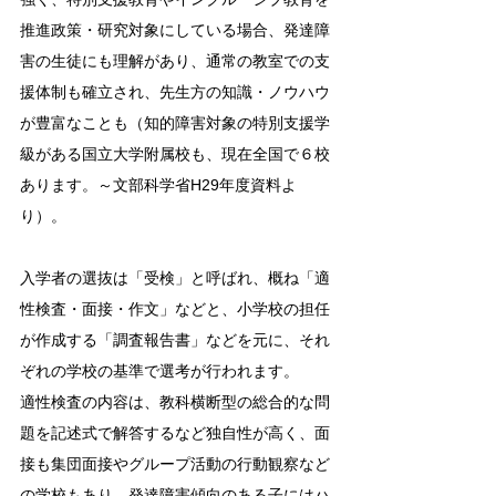
推進政策・研究対象にしている場合、発達障
害の生徒にも理解があり、通常の教室での支
援体制も確立され、先生方の知識・ノウハウ
が豊富なことも
（知的障害対象の特別支援学
級がある国立大学附属校も、現在全国で６校
あります。～文部科学省H29年度資料よ
り）
。
入学者の選抜は「受検」と呼ばれ、概ね「適
性検査・面接・作文」などと、小学校の担任
が作成する「調査報告書」などを元に、それ
ぞれの学校の基準で選考が行われます。
適性検査の内容は、教科横断型の総合的な問
題を記述式で解答するなど独自性が高く、面
接も集団面接やグループ活動の行動観察など
の学校もあり、発達障害傾向のある子にはハ