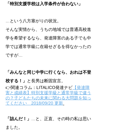
「特別支援学校は入学条件が合わない」
…という八方塞がりの状況。
そんな実情から、うちの地域では普通高校進
学を希望するなら、発達障害のある子でも中
学では通常学級に在籍せざるを得なかったの
ですが…
「みんなと同じ中学に行くなら、おれは不登
校する！」
と長男は断固宣言。
👉関連コラム：LITALICO発達ナビ
【発達障
害と成績表】特別支援学級と通常学級で違う
の？子どもたちの未来に関わる大問題を知っ
てください　2018/09/20 更新
「詰んだ！」
…と、正直、その時の私は思い
ました。