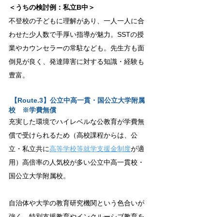
＜うちの検討例：私立B中＞
不登校の子どもに理解があり、一人一人に合
わせた少人数で手厚い指導が魅力。SSTの授
業やカウンセラーの常駐なども。先生方も面
倒見が良く、発達障害に対する知識・経験も
豊富。
 【Route.3】公立中高一貫・国公立大学附属
校　※学費無償
充実した環境でハイレベルな公教育が学費無
償で受けられるため（高校課程からは、公
立・私立共に
高等学校等就学支援金制度
が適
用）高倍率の人気校が多い公立中高一貫校・
国公立大学附属校。
自治体や大学の教育研究機関という色合いが
強く、特別支援教育やインクルーシブ教育を