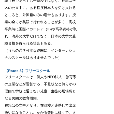
認可校であっても一条校ではなく、在籍は学
区の公立中に。ある程度日本人を受け入れる
ところと、外国籍のみの場合もあります。授
業の全てが英語で行われることが多く、高校
卒業時に国際バカロレア（IB)や高卒資格が取
れ、海外の大学だけでなく、日本の大学の受
験資格を得られる場合もある。
（うちの通学可能な範囲に、インターナショ
ナルスクールはありませんでした）
【Route.8】フリースクール
フリースクールは、個人やNPO法人、教育系
の企業などが運営する、不登校など何らかの
理由で学校に通えない児童・生徒の居場所と
なる民間の教育機関。
在籍は公立中となり、在籍校と連携して出席
扱いになることも。かかる費用は様々で、入