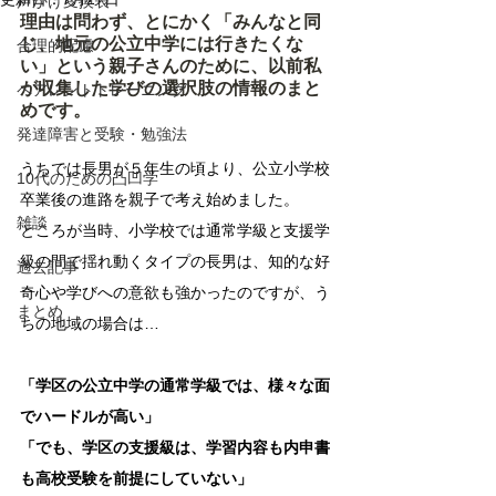
声かけ変換表
理由は問わず、とにかく
「みんなと同
じ、地元の公立中学には行きたくな
合理的配慮
い」という親子さんのために、以前私
が収集した学びの選択肢の情報のまと
ペアレントトレーニング
めです。
発達障害と受験・勉強法
うちでは長男が５年生の頃より、公立小学校
10代のための凸凹学
卒業後の進路を親子で考え始めました。
雑談
ところが当時、小学校では通常学級と支援学
級の間で揺れ動くタイプの長男は、知的な好
過去記事
奇心や学びへの意欲も強かったのですが、う
まとめ
ちの地域の場合は…
「学区の公立中学の通常学級では、様々な面
でハードルが高い」
「でも、学区の支援級は、学習内容も内申書
も高校受験を前提にしていない」