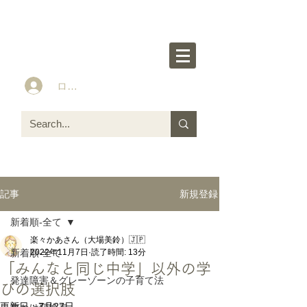
楽々かあさん公式HP
Idea&Tools​​ for ASD LD ADHD kids
ログイン
新規登録
記事
新着順-全て
楽々かあさん（大場美鈴）🇯🇵
新着順-全て
2022年11月7日
読了時間: 13分
「みんなと同じ中学」以外の学
発達障害＆グレーゾーンの子育て法
びの選択肢
更新日：
7月27日