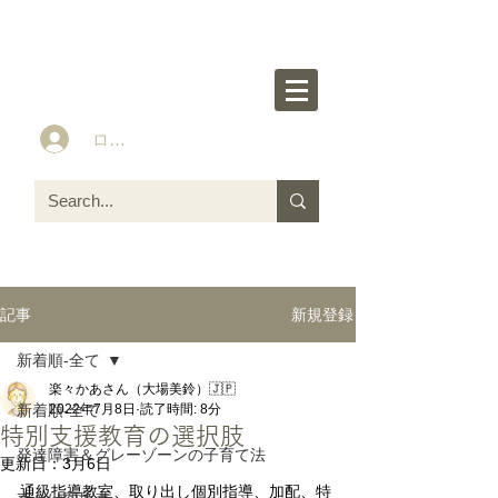
楽々かあさん公式HP
Idea&Tools​​ for ASD LD ADHD kids
ログイン
新規登録
記事
新着順-全て
楽々かあさん（大場美鈴）🇯🇵
新着順-全て
2022年7月8日
読了時間: 8分
特別支援教育の選択肢
発達障害＆グレーゾーンの子育て法
更新日：
3月6日
通級指導教室、取り出し個別指導、加配、特