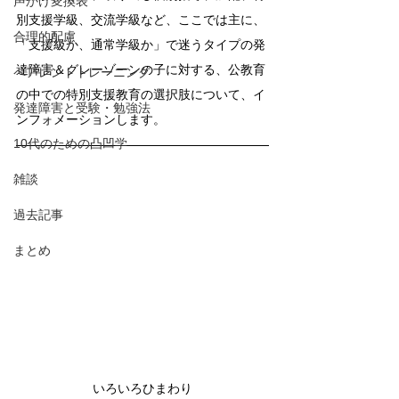
声かけ変換表
別支援学級、交流学級など、ここでは主に、
合理的配慮
「支援級か、通常学級か」で迷うタイプの発
達障害＆グレーゾーンの子に対する、公教育
ペアレントトレーニング
の中での特別支援教育の選択肢について、イ
発達障害と受験・勉強法
ンフォメーションします。
10代のための凸凹学
雑談
過去記事
まとめ
いろいろひまわり