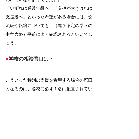
「いずれは通常学級へ」「負担が大きければ
支援級へ」といった希望がある場合には、交
流級や転籍についても、（進学予定の学区の
中学含め）事前によく確認されるといいでし
ょう。
■
学校の相談窓口は・・・
こういった特別の支援を希望する場合の窓口
となるのは、各校に必ず１名は配置されてい
る「特別支援コーディネーター」と呼ばれる
先生です（管理職の先生や支援学級の担任の
先生などが、兼任している場合もありま
す）。