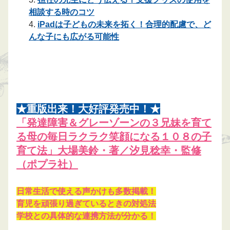
相談する時のコツ
iPadは子どもの未来を拓く！合理的配慮で、ど
んな子にも広がる可能性
★重版出来！大好評発売中！★
「発達障害＆グレーゾーンの３兄妹を育て
る母の毎日ラクラク笑顔になる１０８の子
育て法」大場美鈴・著／汐見稔幸・監修
（ポプラ社）
日常生活で使える声かけも多数掲載！
育児を頑張り過ぎているときの対処法
学校との具体的な連携方法が分かる！