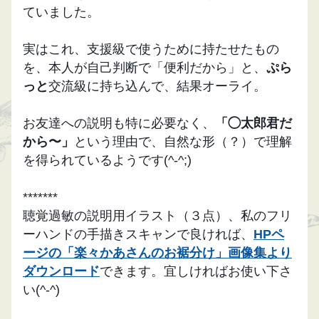
ていました。
実はこれ、支援級で使うために持たせたもの
を、本人が自己判断で「便利だから」と、
ぷら
っと
交流級に持ち込んで、結果オーライ。
お友達への説明も特に必要なく、
「◯太郎君だ
から〜」
という理由で、自然な形（？）で理解
を得られているようです(^-^;)
*******
聴覚過敏の説明用イラスト（３点）、私のフリ
ーハンドの手描きスキャンで良ければ、
HPペ
ージの「楽々かあさんのお裾分け」画像集より
ダウンロード
できます。宜しければお使い下さ
い(^-^)