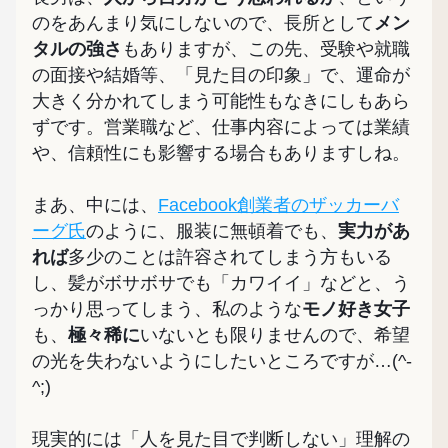
のをあんまり気にしないので、長所として
メン
タルの強さ
もありますが、この先、受験や就職
の面接や結婚等、「見た目の印象」で、運命が
大きく分かれてしまう可能性もなきにしもあら
ずです。営業職など、仕事内容によっては業績
や、信頼性にも影響する場合もありますしね。
まあ、中には、
Facebook創業者のザッカーバ
ーグ氏
のように、服装に無頓着でも、
実力があ
れば
多少のことは許容されてしまう方もいる
し、髪がボサボサでも「カワイイ」などと、う
っかり思ってしまう、私のような
モノ好き女子
も、
極々稀に
いないとも限りませんので、希望
の光を失わないようにしたいところですが…(^-
^;)
現実的には「人を見た目で判断しない」理解の